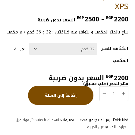
XPS
نطاق
2500
–
2200
EGP
EGP
السعر بدون ضريبة
السعر:
من
يباع بالمتر المكعب و يتوافر منه كثافتين : 32 و 36 كجم / م مكعب
خلال
الكثافه للمتر
إزالة
المكعب
2200
السعر بدون ضريبة
EGP
متاح للحجز (طلب مسبق)
كمية
إضافة إلى السلة
ايزوفوم
متعدد
الكثافات
IsoFoam
N/A
EAN:
رمز المنتج:
غير محدد
التصنيفات:
انسوتك Insutech
,
مواد عزل
XPS
الحراره
الوسم:
عزل الحراره