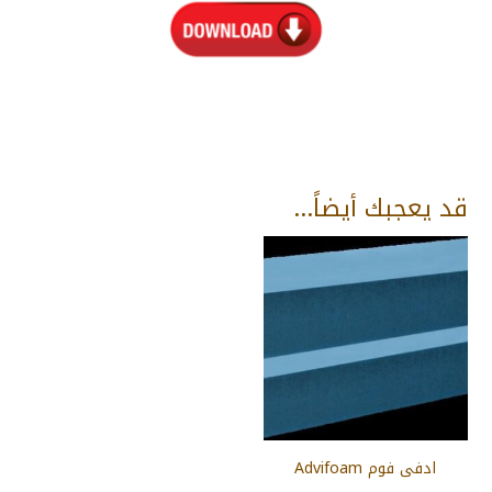
قد يعجبك أيضاً…
ادفى فوم Advifoam