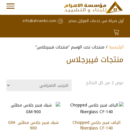
أول شركة فى خدمات العوازل بمصر
info@ahrambc.com
الرئيسية
/ منتجات تحت الوسم “منتجات فيبرجلاس”
منتجات فيبرجلاس
عرض ⁦2⁩ من كل النتائج
الياف فيبر جلاس Chopped
شبك فيبر جلاس مطلى GM-
900
fiberglass CF-140