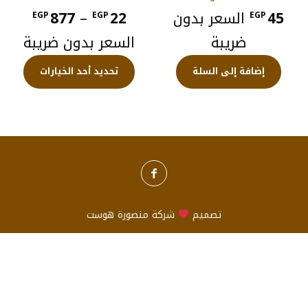
نطاق
45
السعر بدون
22
–
877
EGP
EGP
EGP
السعر
ضريبة
السعر بدون ضريبة
من
هناك
إضافة إلى السلة
تحديد أحد الخيارات
العديد
من
خلال
الأشكا
المختل
لهذا
المنتج.
يمكن
اختيار
الخيارا
تصميم
شركة
منصورة هوست
على
صفحة
المنتج