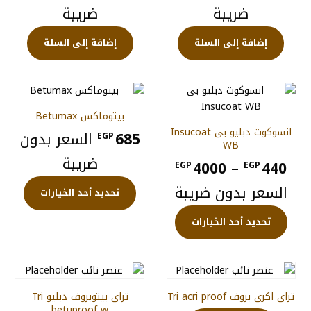
ضريبة
ضريبة
إضافة إلى السلة
إضافة إلى السلة
بيتوماكس Betumax
انسوكوت دبليو بى Insucoat
685
السعر بدون
EGP
WB
ضريبة
نطاق
4000
–
440
EGP
EGP
هناك
السعر:
السعر بدون ضريبة
تحديد أحد الخيارات
العديد
من
هناك
من
تحديد أحد الخيارات
العديد
الأشكا
من
المختل
خلال
الأشكال
لهذا
المختلفة
المنتج.
لهذا
يمكن
تراى اكرى بروف Tri acri proof
تراى بيتوبروف دبليو Tri
المنتج.
betuproof w