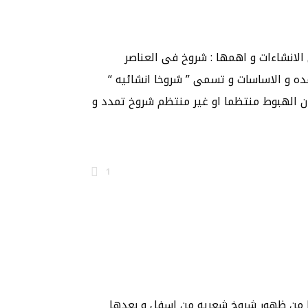
لانشاءات و اهمها : شروخ فى العناصر
مده و الاساسات و تسمى ” شروخا انشائيه “
 الهبوط منتظما او غير منتظم شروخ تمدد و
1
 من ظهور شروخ شعريه من اسفل و بعدها