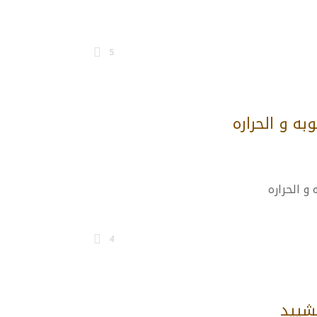
5
ه و الحراره
 الحراره
4
تشييد